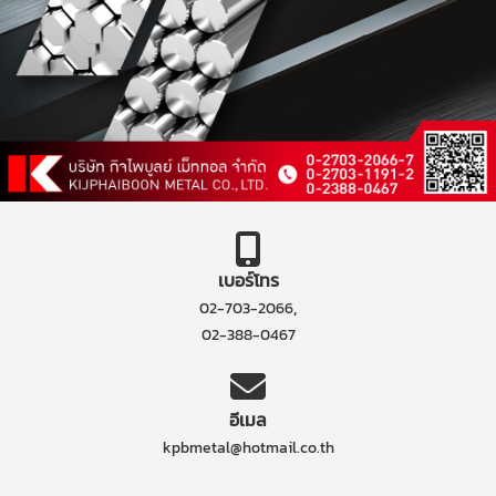
เบอร์โทร
,
02-703-2066
02-388-0467
อีเมล
kpbmetal@hotmail.co.th