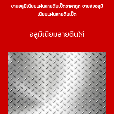
ขายอลูมิเนียมแผ่นลายตีนเป็ดราคาถูก ขายส่งอลูมิ
เนียมแผ่นลายตีนเป็ด
อลูมิเนียมลายตีนไก่