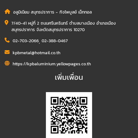
อลูมิเนียม สมุทรปราการ - กิจไพบูลย์ เม็ททอล
7/40-41 หมู่ที่ 2 ถนนศรีนครินทร์ ตำบลบางเมือง อำเภอเมือง
สมุทรปราการ จังหวัดสมุทรปราการ 10270
02-703-2066
,
02-388-0467
kpbmetal@hotmail.co.th
https://kpbaluminium.yellowpages.co.th
เพิ่มเพื่อน