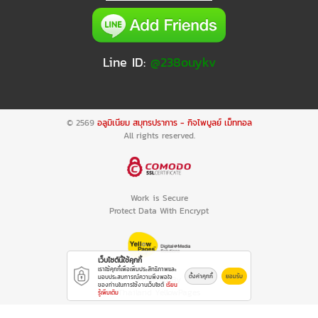
Line ID:
@238ouykv
© 2569
อลูมิเนียม สมุทรปราการ - กิจไพบูลย์ เม็ททอล
All rights reserved.
Work is Secure
Protect Data With Encrypt
เว็บไซต์นี้ใช้คุกกี้
เราใช้คุกกี้เพื่อเพิ่มประสิทธิภาพและ
ตั้งค่าคุกกี้
ยอมรับ
มอบประสบการณ์ความพึงพอใจ
Powered By
ของท่านในการใช้งานเว็บไซต์
เรียน
Thailand YellowPages
รู้เพิ่มเติม