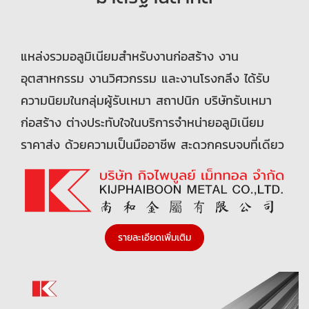
แหล่งรวมอลูมิเนียมสำหรับงานก่อสร้าง งาน
อุตสาหกรรม งานวิศวกรรม และงานโรงกลึง ได้รับ
ความนิยมในกลุ่มผู้รับเหมา สถาปนิก บริษัทรับเหมา
ก่อสร้าง ต่างประทับใจในบริการจำหน่ายอลูมิเนียม
ราคาส่ง ด้วยความเป็นมืออาชีพ สะดวกครบจบที่เดียว
รายละเอียดเพิ่มเติม