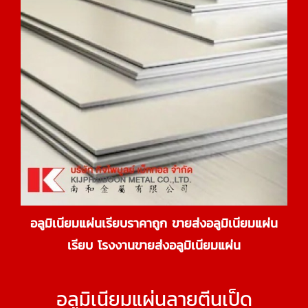
อลูมิเนียมแผ่นเรียบราคาถูก ขายส่งอลูมิเนียมแผ่น
เรียบ โรงงานขายส่งอลูมิเนียมแผ่น
อลูมิเนียมแผ่นลายตีนเป็ด